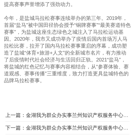
提高赛事声誉增添了强劲动力。
今年，是盐城马拉松赛事连续举办的第三年。2019年，
首届“盐马”被中国田径协会授予“铜牌赛事”“最美赛道特色
赛事”，为盐城这座生态绿色之城注入了马拉松运动基
因。2020年，我市又成功举办了疫情后国内首场万人马
拉松比赛，拉开了国内马拉松赛事重启的序幕，成功塑
造了盐城“体育+旅游+人文”的全新城市名片，有力推动
了后疫情时代社会经济与生活回归正轨。2021“盐马”，
将盐城的红色记忆与赛事内容相结合，从“参赛体验、赛
道观感、赛事传播”三重维度，致力打造更具盐城特色的
品牌马拉松赛事。
上一篇：金湖我为群众办实事兰州知识产权服务中心开展“我为专利权人办实事”活动
下一篇：金湖我为群众办实事兰州知识产权服务中心开展“我为专利权人办实事”活动