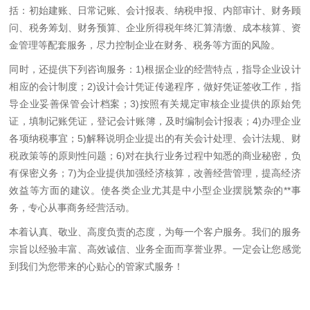
括：初始建账、日常记账、会计报表、纳税申报、内部审计、财务顾
问、税务筹划、财务预算、企业所得税年终汇算清缴、成本核算、资
金管理等配套服务，尽力控制企业在财务、税务等方面的风险。
同时，还提供下列咨询服务：1)根据企业的经营特点，指导企业设计
相应的会计制度；2)设计会计凭证传递程序，做好凭证签收工作，指
导企业妥善保管会计档案；3)按照有关规定审核企业提供的原始凭
证，填制记账凭证，登记会计账簿，及时编制会计报表；4)办理企业
各项纳税事宜；5)解释说明企业提出的有关会计处理、会计法规、财
税政策等的原则性问题；6)对在执行业务过程中知悉的商业秘密，负
有保密义务；7)为企业提供加强经济核算，改善经营管理，提高经济
效益等方面的建议。使各类企业尤其是中小型企业摆脱繁杂的**事
务，专心从事商务经营活动。
本着认真、敬业、高度负责的态度，为每一个客户服务。我们的服务
宗旨以经验丰富、高效诚信、业务全面而享誉业界。一定会让您感觉
到我们为您带来的心贴心的管家式服务！