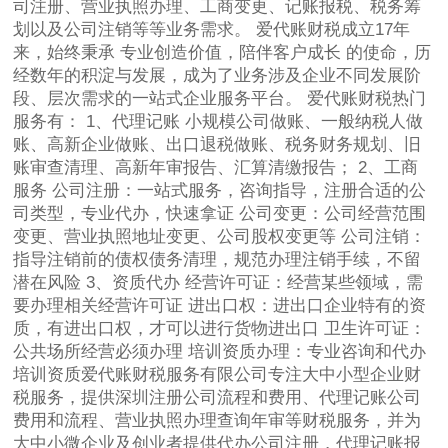
司注册、营业执照办理、工商变更、记账报税、税务筹
划以及公司注销等等业务需求。 爱代账财税成立17年
来，始终秉承 专业创造价值，陪伴客户成长 的使命，历
经数年的积淀与发展，成为了业务涉及企业不同发展阶
段、层次需求的一站式企业服务平台。 爱代账财税热门
服务有： 1、代理记账 小规模公司做账、一般纳税人做
账、高新企业做账、出口退税做账、税务财务规划、旧
账审查清理、高新年审报告、汇算清缴报告； 2、工商
服务 公司注册：一站式服务，咨询指导，注册合适的公
司类型，专业代办，快速拿证 公司变更：公司经营范围
变更、营业执照地址变更、公司股权变更等 公司注销：
指导注销前的债权债务清理，规范办理注销手续，不留
潜在风险 3、资质代办 经营许可证：经营某些领域，需
要办理相关经营许可证 进出口权：进出口企业特有的资
质，有进出口权，才可以进行货物进出口 卫生许可证：
公共场所经营必须办理 培训资质办理：专业咨询和代办
培训资质爱代账财税服务有限公司专注大中小型企业财
税服务，提供深圳注册公司流程和费用、代理记账公司
费用和流程、营业执照办理查询年审等财税服务，并为
大中小微企业及创业者提供代办公司注册，代理记账报