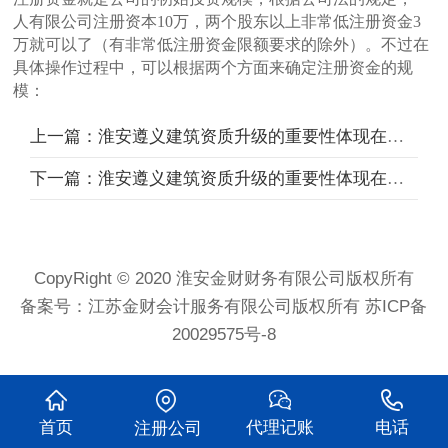
人有限公司注册资本10万，两个股东以上非常低注册资金3
万就可以了（有非常低注册资金限额要求的除外）。不过在
具体操作过程中，可以根据两个方面来确定注册资金的规
模：
上一篇：淮安遵义建筑资质升级的重要性体现在哪些方面？
下一篇：淮安遵义建筑资质升级的重要性体现在哪些方面？
CopyRight © 2020 淮安金财财务有限公司版权所有
备案号：
江苏金财会计服务有限公司版权所有 苏ICP备
20029575号-8
首页
代理记账
电话
注册公司